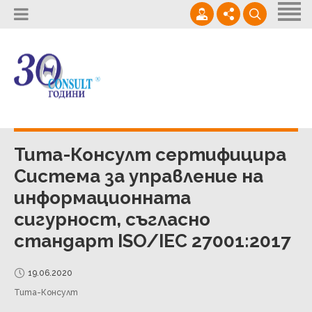
Начало
За нас
Доставки
02 / 964 0950
Кариери
Услуги
office@thetaconsult.com
Контакти
Проекти
Тита-Консулт сертифицира
Система за управление на
Новини
информационната
сигурност, съгласно
стандарт ISO/IEC 27001:2017
19.06.2020
Тита-Консулт