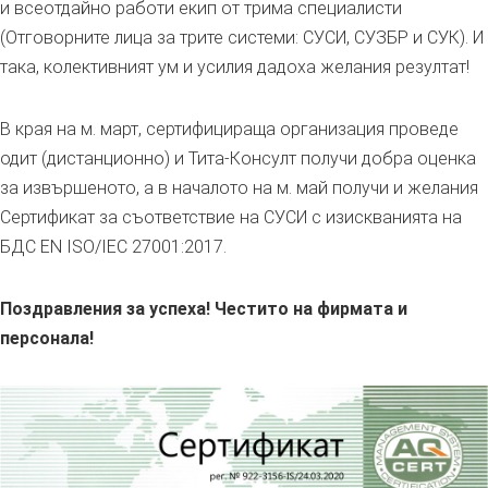
и всеотдайно работи екип от трима специалисти
(Отговорните лица за трите системи: СУСИ, СУЗБР и СУК). И
така, колективният ум и усилия дадоха желания резултат!
В края на м. март, сертифицираща организация проведе
одит (дистанционно) и Тита-Консулт получи добра оценка
за извършеното, а в началото на м. май получи и желания
Сертификат за съответствие на СУСИ с изискванията на
БДС EN ISO/IEC 27001:2017.
Поздравления за успеха! Честито на фирмата и
персонала!