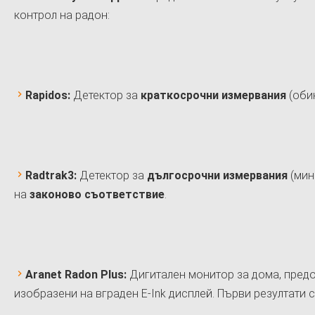
контрол на радон:
Rapidos:
Детектор за
краткосрочни измервания
(обик
Radtrak3:
Детектор за
дългосрочни измервания
(мин
на
законово съответствие
.
Aranet Radon Plus:
Дигитален монитор за дома, предо
изобразени на вграден E-Ink дисплей. Първи резултати с