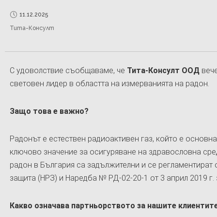
11.12.2025
Тита-Консулт
С удоволствие съобщаваме, че
Тита-Консулт ООД
вече
световен лидер в областта на измерванията на радон.
Защо това е важно?
Радонът е естествен радиоактивен газ, който е основн
ключово значение за осигуряване на здравословна сред
радон в България са задължителни и се регламентират 
защита (НРЗ) и Наредба № РД-02-20-1 от 3 април 2019 г.
Какво означава партньорството за нашите клиентит