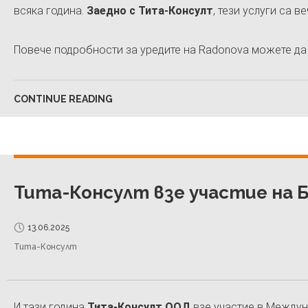
всяка година.
Заедно с Тита-Консулт
, тези услуги са в
Повече подробности за уредите на Radonova можете да
CONTINUE READING
Тита-Консулт взе участие на 
13.06.2025
Тита-Консулт
И тази година
Тита-Консулт ООД
взе участие в Междун