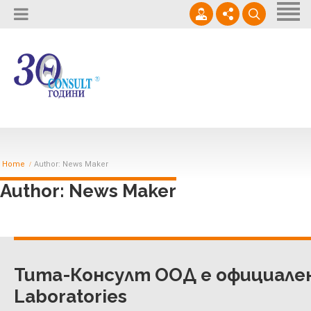
Начало
За нас
Доставки
02 / 964 0950
Кариери
Услуги
office@thetaconsult.com
Контакти
Проекти
Home
Author: News Maker
Новини
Author: News Maker
Тита-Консулт ООД е официале
Laboratories