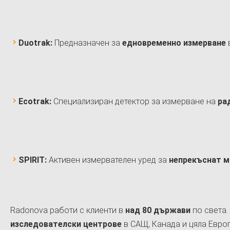
Duotrak:
Предназначен за
едновременно измерване
в
Ecotrak:
Специализиран детектор за измерване на
ра
SPIRIT:
Активен измервателен уред за
непрекъснат м
Radonova работи с клиенти в
над 80 държави
по света.
изследователски центрове
в САЩ, Канада и цяла Европ