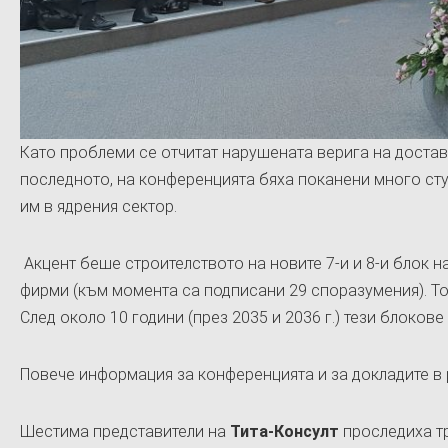
Като проблеми се отчитат нарушената верига на доставк
последното, на конференцията бяха поканени много сту
им в ядрения сектор.
Акцент беше строителството на новите 7-и и 8-и блок н
фирми (към момента са подписани 29 споразумения). То
След около 10 години (през 2035 и 2036 г.) тези блокове 
Повече информация за конференцията и за докладите в
Шестима представители на
Тита-Консулт
проследиха тр