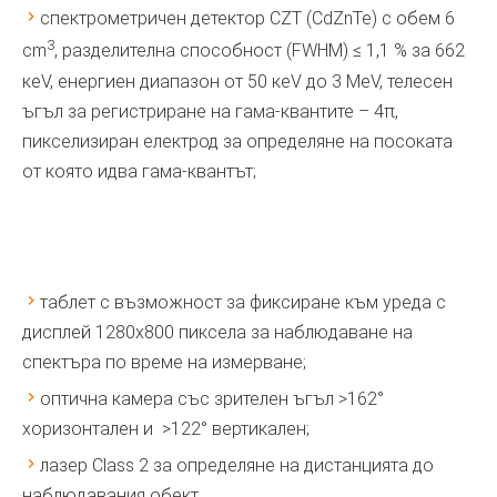
спектрометричен детектор CZT (CdZnTe) с обем 6
3
cm
, разделителна способност (FWHM) ≤ 1,1 % за 662
кеV, енергиен диапазон от 50 кеV до 3 MeV, телесен
ъгъл за регистриране на гама-квантите – 4π,
пикселизиран електрод за определяне на посоката
от която идва гама-квантът;
таблет с възможност за фиксиране към уреда с
дисплей 1280х800 пиксела за наблюдаване на
спектъра по време на измерване;
оптична камера със зрителен ъгъл >162°
хоризонтален и >122° вертикален;
лазер Class 2 за определяне на дистанцията до
наблюдавания обект.