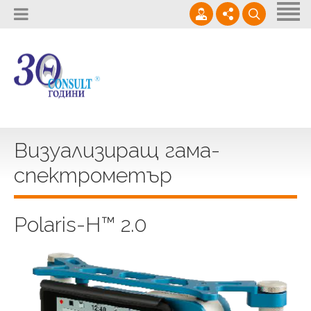
Начало
За нас
Доставки
02 / 964 0950
Кариери
Услуги
office@thetaconsult.com
Контакти
Проекти
Визуализиращ гама-
спектрометър
Новини
Polaris-H™ 2.0