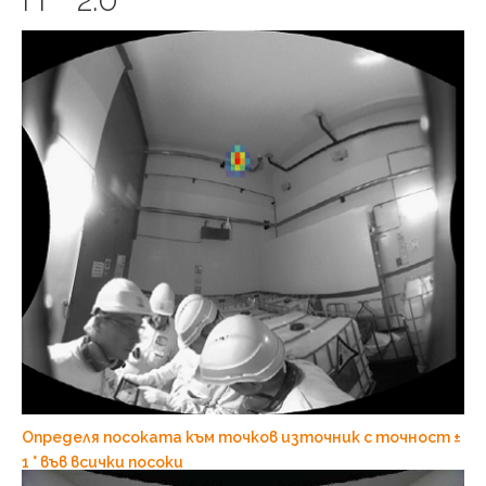
Определя посоката към точков източник с точност ±
1 ° във всички посоки