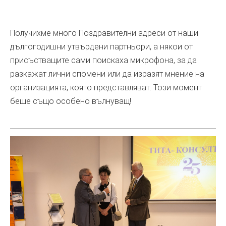
Получихме много Поздравителни адреси от наши
дългогодишни утвърдени партньори, а някои от
присъстващите сами поискаха микрофона, за да
разкажат лични спомени или да изразят мнение на
организацията, която представляват. Този момент
беше също особено вълнуващ!