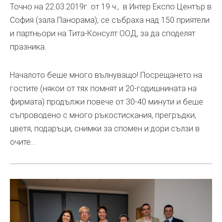
Точно на 22.03.2019г. от 19 ч., в Интер Експо Център в
София (зала Панорама), се събраха над 150 приятели
и партньори на Тита-Консулт ООД, за да споделят
празника.
Началото беше много вълнуващo! Посрещането на
гостите (някои от тях помнят и 20-годишнината на
фирмата) продължи повече от 30-40 минути и беше
съпроводено с много ръкостискания, прегръдки,
цветя, подаръци, снимки за спомен и дори сълзи в
очите…