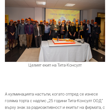
Целият екип на Тита-Консулт
А кулминацията настъпи, когато отпред се изнесе
голяма торта с надпис „25 години Тита-Консулт ООД“
върху знак за радиоактивност и екипът на фирмата, с