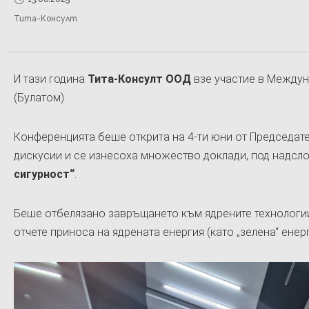
Тита-Консулт
И тази година
Тита-Консулт ООД
взе участие в Междун
(Булатом).
Конференцията беше открита на 4-ти юни от Председате
дискусии и се изнесоха множество доклади, под надсл
сигурност“
.
Беше отбелязано завръщането към ядрените технологии 
отчете приноса на ядрената енергия (като „зелена“ енер