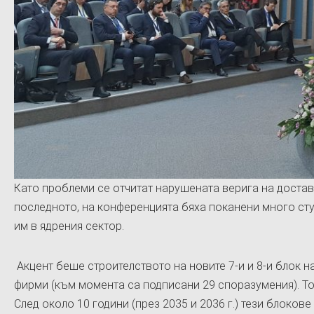
Като проблеми се отчитат нарушената верига на доставк
последното, на конференцията бяха поканени много сту
им в ядрения сектор.
Акцент беше строителството на новите 7-и и 8-и блок н
фирми (към момента са подписани 29 споразумения). То
След около 10 години (през 2035 и 2036 г.) тези блокове 