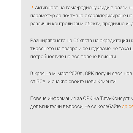
Активност на гама-радионуклиди в различн
параметър за по-пълно охарактеризиране на
различни контролирани обекти, предимно инд
Разширяването на Обхвата на акредитация 
търсенето на пазара и се надяваме, че така
потребностите на все повече Клиенти.
В края на м. март 2020г., ОРК получи своя но
от БСА и очаква своите нови Клиенти!
Повече информация за ОРК на Тита-Консулт 
допълнителни въпроси, не се колебайте
да с