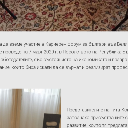
а да вземе участие в Кариерен форум за българи във Вел
е проведе на 7 март 2020 г. в Посолството на Република Б
 работодателите, със състоянието на икономиката и пазара 
ние, които биха искали да се върнат и реализират профес
Представителите на Тита-Ко
запознаха присъстващите с
развитие, които тя предлага