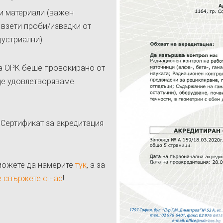
и материали (важен
 взети проби/извадки от
устриални).
на ОРК беше провокирано от
 ще удовлетворяваме
в Сертификат за акредитация
можете да намерите
тук
, а за
е свържете с нас
!