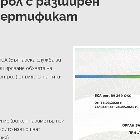
трол с разширен
 Сертификат
 БСА (Българска служба за
зширяване обхвата на
нтрол) от вида С, на Тита-
ение (важен параметър при
 които извършват
ия);