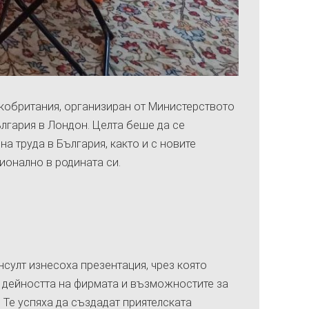
икобритания, организиран от Министерството
ългария в Лондон. Целта беше да се
на труда в България, както и с новите
ионално в родината си.
нсулт изнесоха презентация, чрез която
 дейността на фирмата и възможностите за
. Те успяха да създадат приятелската