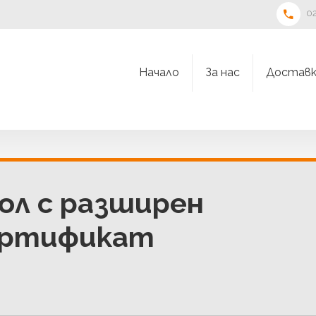
02
Начало
За нас
Доставк
ол с разширен
ертификат