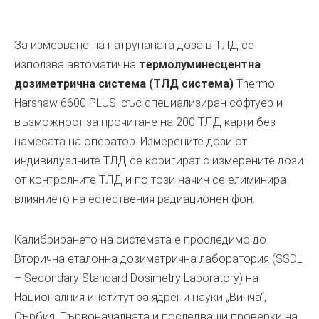
За измерване на натрупаната доза в ТЛД се
използва автоматична
термолуминесцентна
дозиметрична система (ТЛД система)
Thermo
Harshaw 6600 PLUS, със специализиран софтуер и
възможност за прочитане на 200 ТЛД карти без
намесата на оператор. Измерените дози от
индивидуалните ТЛД се коригират с измерените дози
от контролните ТЛД и по този начин се елиминира
влиянието на естествения радиационен фон.
Калибрирането на системата е проследимо до
Вторична еталонна дозиметрична лаборатория (SSDL
– Secondary Standard Dosimetry Laboratory) на
Националния институт за ядрени науки „Винча“,
Сърбия. Първоначалната и последващи проверки на