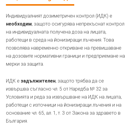
Индивидуалният дозиметричен контрол (ИДК) е
необходим
, защото осигурява непрекъснат контрол
на индивидуалната получена доза на лицата,
работещи в среда на йонизиращи лъчения. Това
позволява навременно откриване на превишаване
на дозовите нормативни граници и предприемане на
мерки за защита.
ИДК е
задължителен
, защото трябва да се
извършва съгласно чл. 5 от Наредба № 32 за
Условията и реда за извършване на ИДК на лицата,
работещи с източници на йонизиращи лъчения и на
основание чл. 65, ал. 1, т. 3 от Закона за здравето в
България.