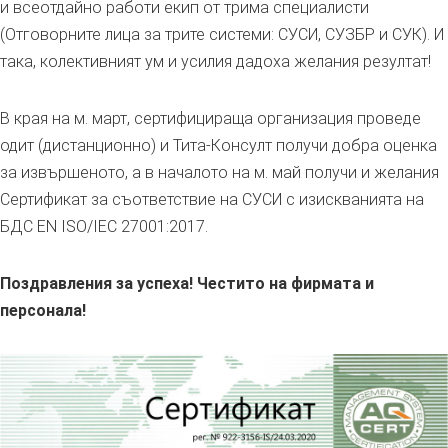
и всеотдайно работи екип от трима специалисти
(Отговорните лица за трите системи: СУСИ, СУЗБР и СУК). И
така, колективният ум и усилия дадоха желания резултат!
В края на м. март, сертифицираща организация проведе
одит (дистанционно) и Тита-Консулт получи добра оценка
за извършеното, а в началото на м. май получи и желания
Сертификат за съответствие на СУСИ с изискванията на
БДС EN ISO/IEC 27001:2017.
Поздравления за успеха! Честито на фирмата и
персонала!