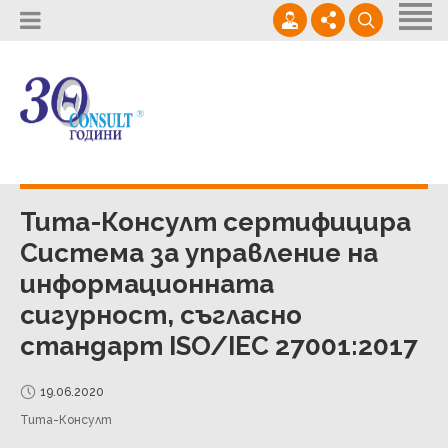
Начало
За нас
Доставки
02 / 964 0950
Кариери
Услуги
office@thetaconsult.com
Контакти
Проекти
Тита-Консулт сертифицира
Система за управление на
Новини
информационната
сигурност, съгласно
стандарт ISO/IEC 27001:2017
19.06.2020
Тита-Консулт