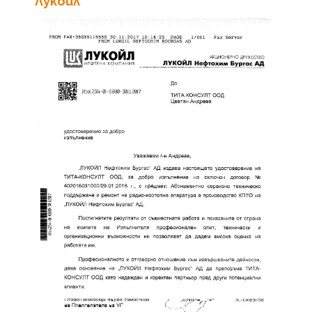
Лукойл